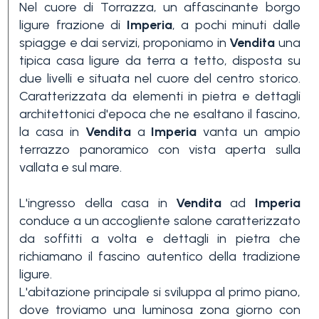
Nel cuore di Torrazza, un affascinante borgo
ligure frazione di
Imperia
, a pochi minuti dalle
spiagge e dai servizi, proponiamo in
Vendita
una
tipica casa ligure da terra a tetto, disposta su
due livelli e situata nel cuore del centro storico.
Caratterizzata da elementi in pietra e dettagli
architettonici d'epoca che ne esaltano il fascino,
Camere
la casa in
Vendita
a
Imperia
vanta un ampio
minime
terrazzo panoramico con vista aperta sulla
vallata e sul mare.
Qualsiasi
L'ingresso della casa in
Vendita
ad
Imperia
conduce a un accogliente salone caratterizzato
da soffitti a volta e dettagli in pietra che
1
richiamano il fascino autentico della tradizione
ligure.
2
L'abitazione principale si sviluppa al primo piano,
dove troviamo una luminosa zona giorno con