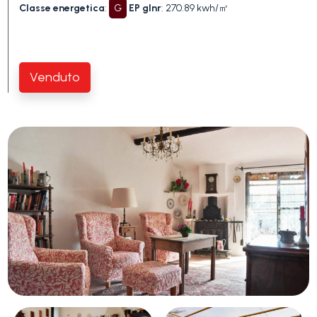
Piscina
Classe energetica
:
G
EP glnr
: 270.89 kwh/㎡
Vista mare
Venduto