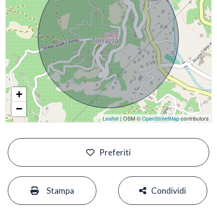
+
−
Leaflet
| OSM ©
OpenStreetMap
contributors
#
Preferiti
#
#
Stampa
Condividi