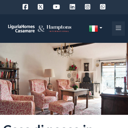
Codice
IT
Scegli
EN
dove
FR
cercare
DE
RU
Provincia
Chi
siamo
Comune
I
nostri