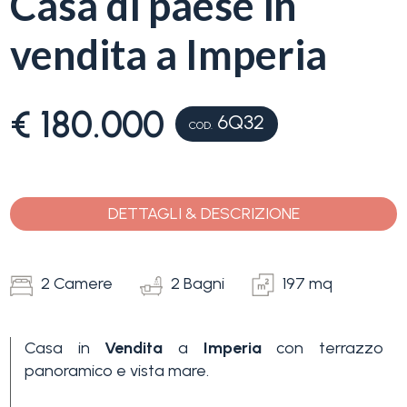
Casa di paese in
servizi
vendita a Imperia
La
Tipologia
Liguria
-
€ 180.000
6Q32
multiscelta
COD.
Ricerca
case
Qualsiasi
Blog
DETTAGLI & DESCRIZIONE
Residenziali
Contatti
2 Camere
2 Bagni
197 mq
Terreni
Preferiti
(
0
)
Casa in
Vendita
a
Imperia
con terrazzo
panoramico e vista mare.
Prezzo