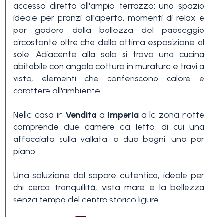
accesso diretto all'ampio terrazzo: uno spazio
3+
ideale per pranzi all'aperto, momenti di relax e
per godere della bellezza del paesaggio
circostante oltre che della ottima esposizione al
Altre
sole. Adiacente alla sala si trova una cucina
opzioni
abitabile con angolo cottura in muratura e travi a
-
vista, elementi che conferiscono calore e
carattere all'ambiente.
multiscelta
Nella casa in
Vendita
a
Imperia
a la
zona notte
Giardino
comprende due camere da letto, di cui una
affacciata sulla vallata, e due bagni, uno per
piano.
Balcone/Terrazzo
Una soluzione dal sapore autentico, ideale per
chi cerca tranquillità, vista mare e la bellezza
Ascensore
senza tempo del centro storico ligure.