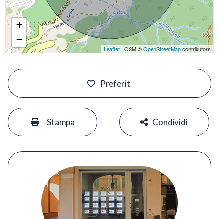
+
−
Leaflet
| OSM ©
OpenStreetMap
contributors
#
Preferiti
#
#
Stampa
Condividi