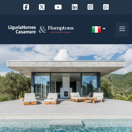
Codice
IT
Scegli
EN
dove
FR
cercare
DE
RU
Provincia
Chi
siamo
Comune
I
nostri