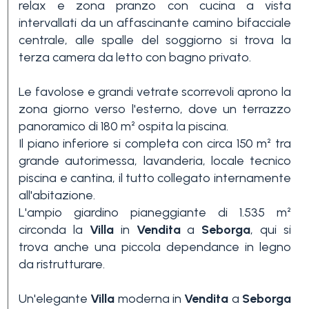
relax e zona pranzo con cucina a vista
3+
intervallati da un affascinante camino bifacciale
centrale, alle spalle del soggiorno si trova la
terza camera da letto con bagno privato.
Altre
opzioni
Le favolose e grandi vetrate scorrevoli aprono la
-
zona giorno verso l'esterno, dove un terrazzo
panoramico di 180 m² ospita la piscina.
multiscelta
Il piano inferiore si completa con circa 150 m² tra
grande autorimessa, lavanderia, locale tecnico
Giardino
piscina e cantina, il tutto collegato internamente
all'abitazione.
L'ampio giardino pianeggiante di 1.535 m²
Balcone/Terrazzo
circonda la
Villa
in
Vendita
a
Seborga
, qui si
trova anche una piccola dependance in legno
da ristrutturare.
Ascensore
Un'elegante
Villa
moderna in
Vendita
a
Seborga