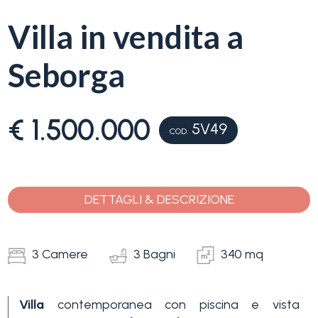
servizi
Villa in vendita a
La
Tipologia
Seborga
Liguria
-
multiscelta
Ricerca
€ 1.500.000
case
5V49
COD.
Qualsiasi
Blog
Residenziali
DETTAGLI & DESCRIZIONE
Contatti
Terreni
Preferiti
3 Camere
3 Bagni
340 mq
(
0
)
Prezzo
Villa
contemporanea con piscina e vista