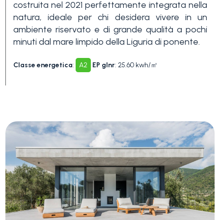
Piscina
costruita nel 2021 perfettamente integrata nella
natura, ideale per chi desidera vivere in un
ambiente riservato e di grande qualità a pochi
Vista mare
minuti dal mare limpido della Liguria di ponente.
Classe energetica
:
A2
EP glnr
: 25.60 kwh/㎡