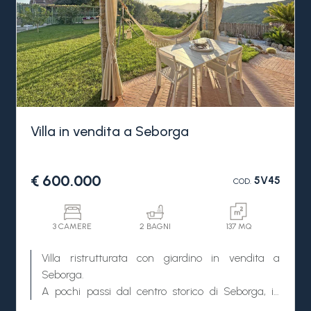
Villa in vendita a Seborga
€ 600.000
5V45
COD.
3 CAMERE
2 BAGNI
137 MQ
Villa ristrutturata con giardino in vendita a
Seborga.
A pochi passi dal centro storico di Seborga, in
posizione soleggiata, a 20 minuti dal mare, a 10