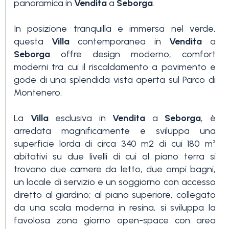
panoramica in
Vendita
a
Seborga
.
In posizione tranquilla e immersa nel verde,
questa
Villa
contemporanea in
Vendita
a
Seborga
offre design moderno, comfort
moderni tra cui il riscaldamento a pavimento e
gode di una splendida vista aperta sul Parco di
Camere
Montenero.
minime
La
Villa
esclusiva in
Vendita
a
Seborga
, è
arredata magnificamente e sviluppa una
Qualsiasi
superficie lorda di circa 340 m2 di cui 180 m²
abitativi su due livelli di cui al piano terra si
trovano due camere da letto, due ampi bagni,
1
un locale di servizio e un soggiorno con accesso
diretto al giardino; al piano superiore, collegato
da una scala moderna in resina, si sviluppa la
2
favolosa zona giorno open-space con area