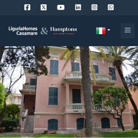
Codice
IT
Scegli
EN
dove
FR
cercare
DE
RU
Provincia
Chi
siamo
Comune
I
nostri