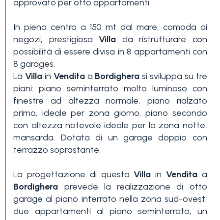
approvato per otto appartamenti.
In pieno centro a 150 mt dal mare, comoda ai
negozi, prestigiosa
Villa
da ristrutturare con
possibilità di essere divisa in 8 appartamenti con
8 garages.
La
Villa
in
Vendita
a
Bordighera
si sviluppa su tre
Camere
piani: piano seminterrato molto luminoso con
finestre ad altezza normale, piano rialzato
minime
primo, ideale per zona giorno, piano secondo
con altezza notevole ideale per la zona notte,
Qualsiasi
mansarda. Dotata di un garage doppio con
terrazzo soprastante.
1
La progettazione di questa
Villa
in
Vendita
a
Bordighera
prevede la realizzazione di otto
garage al piano interrato nella zona sud-ovest;
2
due appartamenti al piano seminterrato, un