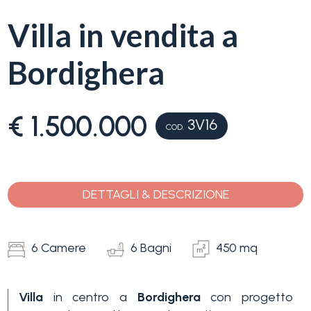
servizi
Villa in vendita a
La
Tipologia
Bordighera
Liguria
-
multiscelta
Ricerca
€ 1.500.000
case
3V16
COD.
Qualsiasi
Blog
Residenziali
DETTAGLI & DESCRIZIONE
Contatti
Terreni
Preferiti
6 Camere
6 Bagni
450 mq
(
0
)
Prezzo
Villa
in centro a
Bordighera
con progetto