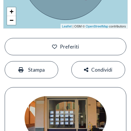
+
−
Leaflet
| OSM ©
OpenStreetMap
contributors
#
Preferiti
#
#
Stampa
Condividi