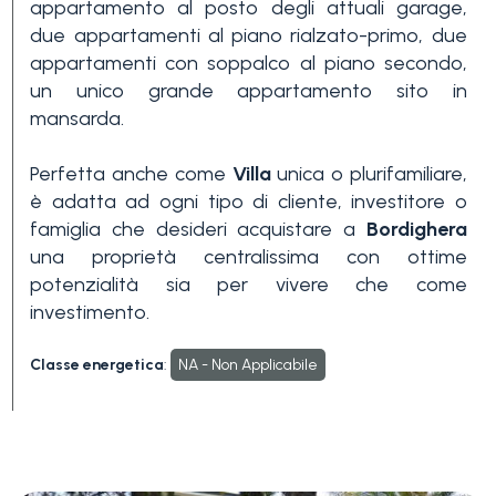
appartamento al posto degli attuali garage,
3+
due appartamenti al piano rialzato-primo, due
appartamenti con soppalco al piano secondo,
un unico grande appartamento sito in
Altre
mansarda.
opzioni
Perfetta anche come
Villa
unica o plurifamiliare,
-
è adatta ad ogni tipo di cliente, investitore o
multiscelta
famiglia che desideri acquistare a
Bordighera
una proprietà centralissima con ottime
Giardino
potenzialità sia per vivere che come
investimento.
Balcone/Terrazzo
Classe energetica
:
NA - Non Applicabile
Ascensore